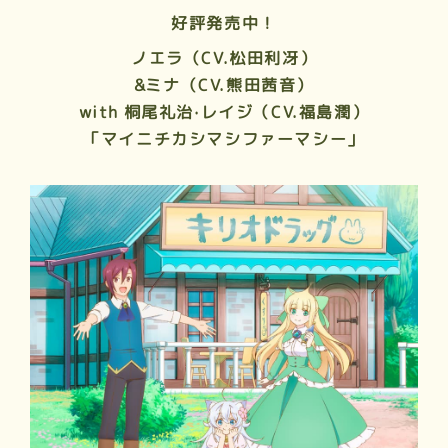
好評発売中！
ノエラ（CV.松田利冴）
&ミナ（CV.熊田茜音）
with 桐尾礼治·レイジ（CV.福島潤）
「マイニチカシマシファーマシー」